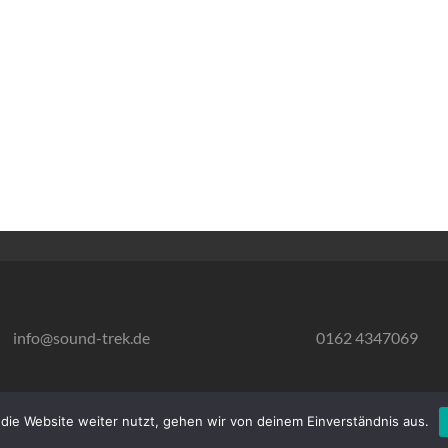
info@sound-trek.de
0162 4347069
die Website weiter nutzt, gehen wir von deinem Einverständnis aus.