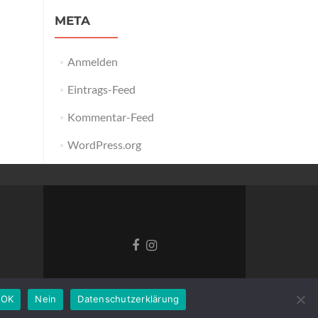
META
Anmelden
Eintrags-Feed
Kommentar-Feed
WordPress.org
Facebook-
Instagram
Link
Link
OK
Nein
Datenschutzerklärung