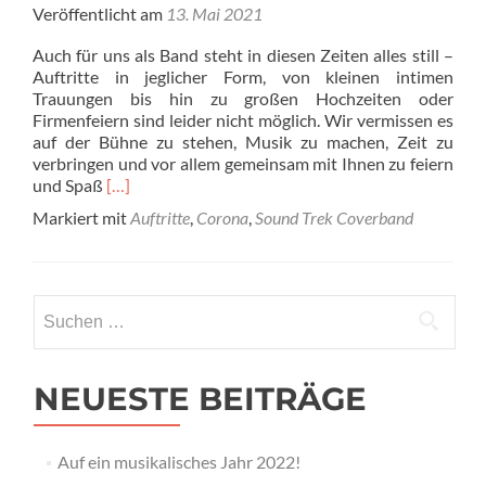
Veröffentlicht am
13. Mai 2021
Auch für uns als Band steht in diesen Zeiten alles still –
Auftritte in jeglicher Form, von kleinen intimen
Trauungen bis hin zu großen Hochzeiten oder
Firmenfeiern sind leider nicht möglich. Wir vermissen es
auf der Bühne zu stehen, Musik zu machen, Zeit zu
verbringen und vor allem gemeinsam mit Ihnen zu feiern
Read
und Spaß
[…]
more
Markiert mit
Auftritte
,
Corona
,
Sound Trek Coverband
about
Kommen
Sie
gut
Suchen
durch
nach:
diese
Zeit!
NEUESTE BEITRÄGE
Auf ein musikalisches Jahr 2022!