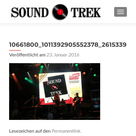
SCHALT
10661800_1011392905552378_2615339601
Veröffentlicht am
23. Januar 2016
Lesezeichen auf den
Permanentlink
.